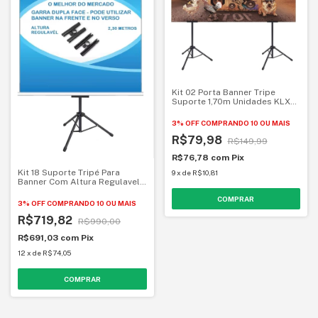
Kit 02 Porta Banner Tripe
Suporte 1,70m Unidades KLX
Qualidade e Inovação
3% OFF
COMPRANDO 10 OU MAIS
R$79,98
R$149,99
R$76,78
com
Pix
Kit 18 Suporte Tripé Para
9
x
de
R$10,81
Banner Com Altura Regulavel
KLX Qualidade e Inovação
3% OFF
COMPRANDO 10 OU MAIS
R$719,82
R$990,00
R$691,03
com
Pix
12
x
de
R$74,05
COMPRAR