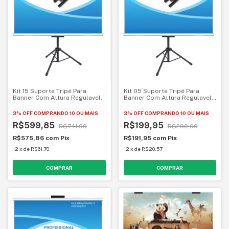
Kit 15 Suporte Tripé Para
Kit 05 Suporte Tripé Para
Banner Com Altura Regulavel.
Banner Com Altura Regulavel
KLX Qualidade e Inovação
3% OFF
COMPRANDO 10 OU MAIS
3% OFF
COMPRANDO 10 OU MAIS
R$599,85
R$199,95
R$741,00
R$299,00
R$575,86
com
Pix
R$191,95
com
Pix
12
x
de
R$61,70
12
x
de
R$20,57
COMPRAR
COMPRAR