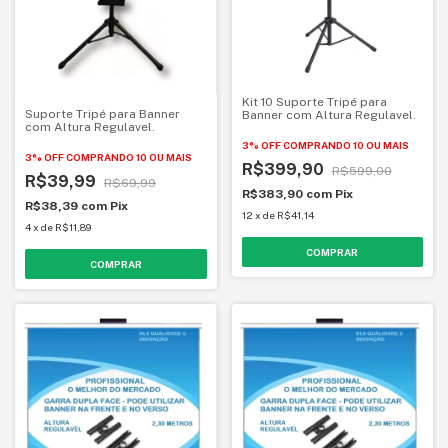
Kit 10 Suporte Tripé para
Suporte Tripé para Banner
Banner com Altura Regulavel.
com Altura Regulavel.
3% OFF
COMPRANDO 10 OU MAIS
3% OFF
COMPRANDO 10 OU MAIS
R$399,90
R$599,00
R$39,99
R$69,99
R$383,90
com
Pix
R$38,39
com
Pix
12
x
de
R$41,14
4
x
de
R$11,89