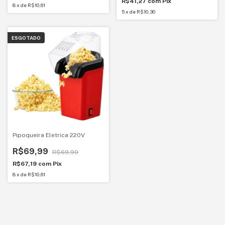
R$41,27
com
Pix
8
x
de
R$10,61
5
x
de
R$10,30
ESGOTADO
Pipoqueira Eletrica 220V
R$69,99
R$69,99
R$67,19
com
Pix
8
x
de
R$10,61