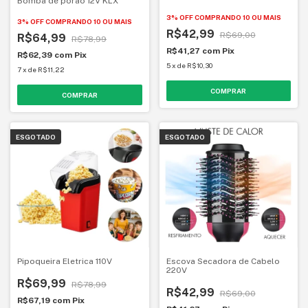
Bomba de porão 12V KLX
3% OFF
COMPRANDO 10 OU MAIS
3% OFF
COMPRANDO 10 OU MAIS
R$42,99
R$69,00
R$64,99
R$78,99
R$41,27
com
Pix
R$62,39
com
Pix
5
x
de
R$10,30
7
x
de
R$11,22
ESGOTADO
ESGOTADO
Pipoqueira Eletrica 110V
Escova Secadora de Cabelo
220V
R$69,99
R$78,99
R$42,99
R$69,00
R$67,19
com
Pix