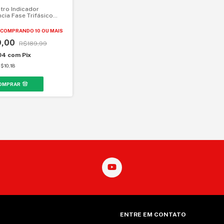
tro Indicador
cia Fase Trifásico
852B
COMPRANDO 10 OU MAIS
9,00
R$189,99
04
com
Pix
$10,18
ENTRE EM CONTATO