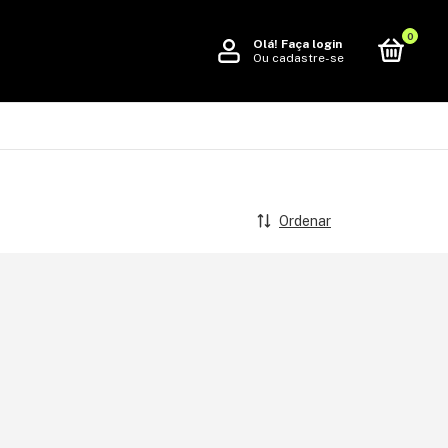
0
Olá!
Faça login
Ou cadastre-se
Ordenar