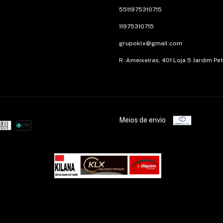
5511975310715
11975310715
grupoklx@gmail.com
R. Ameixeiras, 401 Loja 5 Jardim Pe
Meios de envio