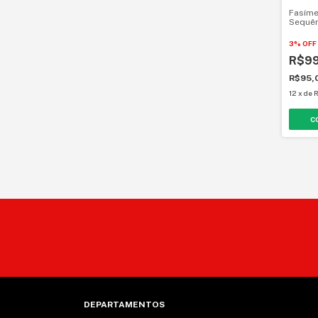
Fasíme
Sequên
KLXSM
3% OFF
R$9
R$95,
12
x
de
R
DEPARTAMENTOS