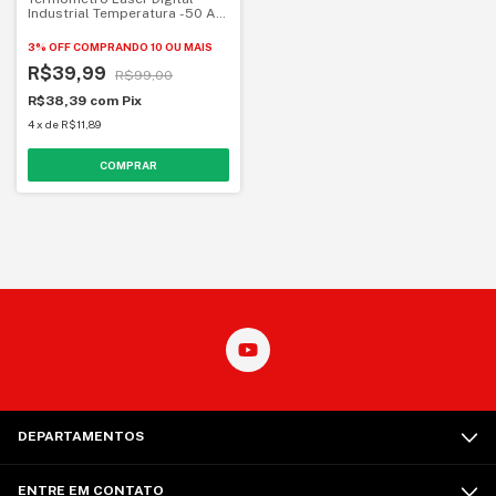
Industrial Temperatura -50 A
400°c
3% OFF
COMPRANDO 10 OU MAIS
R$39,99
R$99,00
R$38,39
com
Pix
4
x
de
R$11,89
DEPARTAMENTOS
ENTRE EM CONTATO