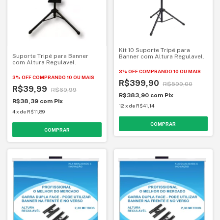
Kit 10 Suporte Tripé para
Suporte Tripé para Banner
Banner com Altura Regulavel.
com Altura Regulavel.
3% OFF
COMPRANDO 10 OU MAIS
3% OFF
COMPRANDO 10 OU MAIS
R$399,90
R$599,00
R$39,99
R$69,99
R$383,90
com
Pix
R$38,39
com
Pix
12
x
de
R$41,14
4
x
de
R$11,89