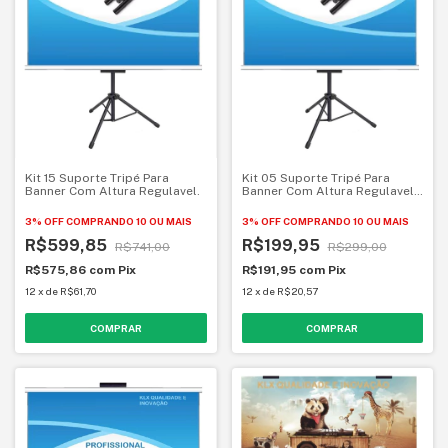
Kit 15 Suporte Tripé Para
Kit 05 Suporte Tripé Para
Banner Com Altura Regulavel.
Banner Com Altura Regulavel
KLX Qualidade e Inovação
3% OFF
COMPRANDO 10 OU MAIS
3% OFF
COMPRANDO 10 OU MAIS
R$599,85
R$199,95
R$741,00
R$299,00
R$575,86
com
Pix
R$191,95
com
Pix
12
x
de
R$61,70
12
x
de
R$20,57
COMPRAR
COMPRAR