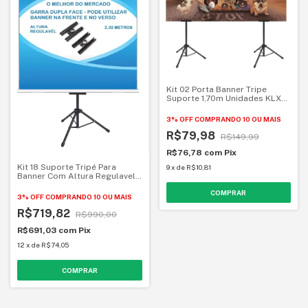
Kit 02 Porta Banner Tripe
Suporte 1,70m Unidades KLX
Qualidade e Inovação
3% OFF
COMPRANDO 10 OU MAIS
R$79,98
R$149,99
R$76,78
com
Pix
Kit 18 Suporte Tripé Para
9
x
de
R$10,81
Banner Com Altura Regulavel
KLX Qualidade e Inovação
3% OFF
COMPRANDO 10 OU MAIS
R$719,82
R$990,00
R$691,03
com
Pix
12
x
de
R$74,05
COMPRAR