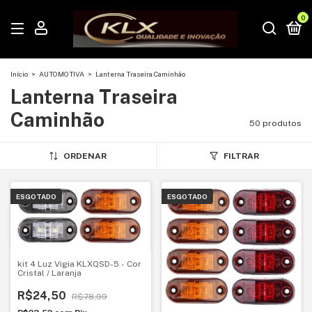
0
Início
>
AUTOMOTIVA
>
Lanterna Traseira Caminhão
Lanterna Traseira
Caminhão
50 produtos
ORDENAR
FILTRAR
ESGOTADO
ESGOTADO
kit 4 Luz Vigia KLXQSD-5 - Cor
Cristal / Laranja
R$24,50
R$78,99