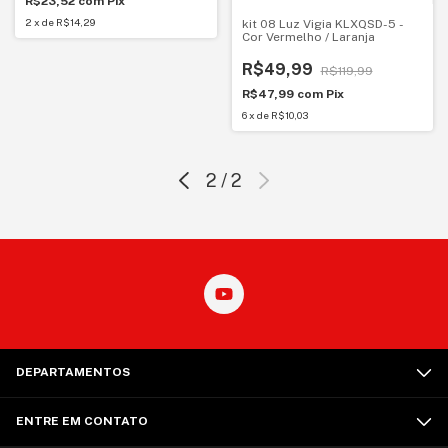
R$23,52
com
Pix
2
x
de
R$14,29
kit 08 Luz Vigia KLXQSD-5 -
Cor Vermelho / Laranja
R$49,99
R$119,99
R$47,99
com
Pix
6
x
de
R$10,03
2
/
2
DEPARTAMENTOS
ENTRE EM CONTATO